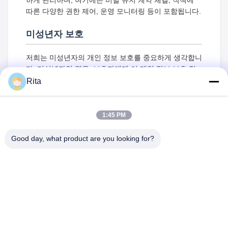
하게 관리하며, 여기에는 비밀 유지 계약 체결, 직책에
따른 다양한 권한 제어, 운영 모니터링 등이 포함됩니다.
미성년자 보호
저희는 미성년자의 개인 정보 보호를 중요하게 생각합니
다. 미성년자인 경우, 보호자에게 이 개인 정보 보호 정
책을 주의 깊게 읽고 보호자의 동의를 얻은 후 저희 서비
Rita
스를 사용하거나 정보를 제공하도록 권장합니다.
1:45 PM
Good day, what product are you looking for?
Guangzhou Yaye Cross Border E-
Commerce Co., Ltd.