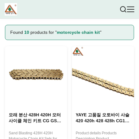
Found
10
products for "
motorcycle chain kit
"
모래 분산 428H 420H 모터
YAYE 고품질 오토바이 사슬
사이클 체인 키트 CG GS
420 420h 428 428h CG125
GN CGL CD 110 AX100
AX100 CD100 BAJAJ100
CBT 125
GN125 CD70용 사슬 및 스
Sand Blasting 428H 420H
Product details Products
프렉트 키트
Motorcycle Chain Kit Sets for
Description Product