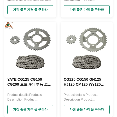
CG GS GN CGL CD 110 AX100
Paramenters Model
CBT 125 Product Paramenters
NumberCG125 AX100 GN125
가장 좋은 가격 을 구하라
가장 좋은 가격 을 구하라
BAJAJ100TypeMotorcycle
ChainQualityA-CLASS
Company Profile Our
Advantages FAQ
YAYE CG125 CG150
CG125 CG150 GN125
CG200 오토바이 부품 고품
HJ125 CM125 WY125
질 스틸 428-116L 38T 15T
BAJAJ CGL 리푸에스토 키
오토바이 체인 및 스프로킷
트 세트
Product details Products
Product details Products
키트
Description Product
Description Product
Paramenters Product NameCG
Paramenters Company Profile
Motorcycle Sprocket
Our Advantages FAQ
가장 좋은 가격 을 구하라
가장 좋은 가격 을 구하라
ChainMaterialSteelQualityA-