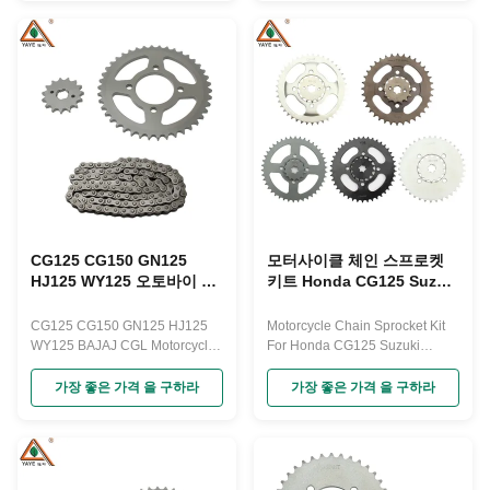
CLASS Company Profile Our
Advantages FAQ
CG125 CG150 GN125
모터사이클 체인 스프로켓
HJ125 WY125 오토바이 스
키트 Honda CG125 Suzuki
프로켓 및 체인 키트 BAJAJ
GN125 WY125 ZJ125
CGL
CD70
CG125 CG150 GN125 HJ125
Motorcycle Chain Sprocket Kit
WY125 BAJAJ CGL Motorcycle
For Honda CG125 Suzuki
Sprocket and Chain Kit Steel
GN125 WY125 ZJ125 CD70
motorbike chain motorcycle
with 428 Accessories The
가장 좋은 가격 을 구하라
가장 좋은 가격 을 구하라
sprocket Motorcycle Chain Drive
function of a motorcycle
Components Motorcycle chain
sprocket includes: Power
drive components typically
transmission: The sprocket
include the chain, front and rear
connects to the engine's
sprockets, and chain tensioner.
crankshaft or gearbox output