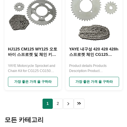
These components work
shaft via a chain, transmitting
together to ...
power generated by the engine
to the ...
HJ125 CM125 WY125 오토
YAYE 내구성 420 428 428h
바이 스프로켓 및 체인 키트
스프로켓 체인 CG125
BAJAJ CGL 리푸에스토 키
BAJAJ100 CD110 AX100
트 세트
GN125 BM150 오토바이 드
YAYE Motorcycle Sprocket and
Product details Products
라이브 스프로켓 체인 키트
Chain Kit for CG125 CG150
Description Product
세트
GN125 HJ125 CM125 WY125
Paramenters Product
BAJAJ CGL Repuestos Kits Sets
nameChain & sprocket kits
가장 좋은 가격 을 구하라
가장 좋은 가격 을 구하라
MaterialSTEELQualityA-CLASS
Company Profile Our
Advantages FAQ
1
2
모든 카테고리