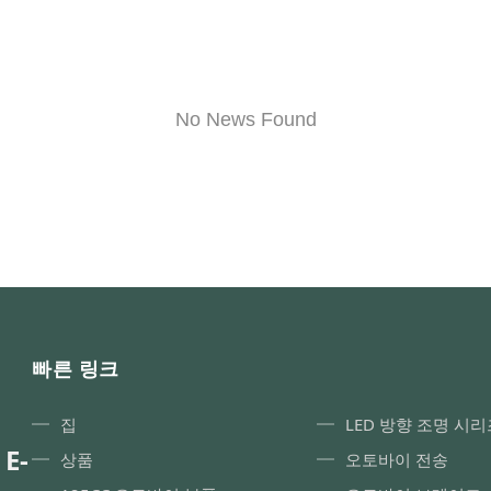
No News Found
빠른 링크
집
LED 방향 조명 시리
 E-
상품
오토바이 전송