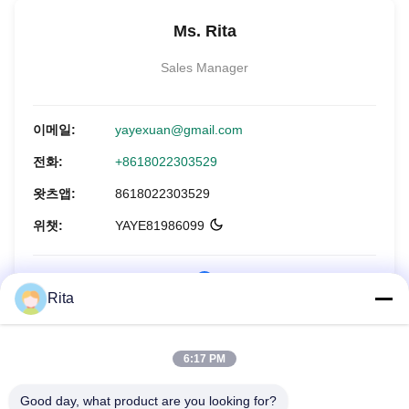
Ms. Rita
Sales Manager
이메일:
yayexuan@gmail.com
전화:
+8618022303529
왓츠앱:
8618022303529
위챗:
YAYE81986099
Rita
지금 문의하세요
6:17 PM
Good day, what product are you looking for?