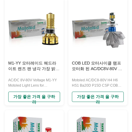
M1-YY 모터레이드 헤드라
COB LED 모터사이클 램프
이트 렌즈 팬 냉각 가장 밝은
모터화 된 AC/DC8V-80V H4
오토바이 헤드라이트
H6 HS1 Ba20D P15D CSP
AC/DC 8V-80V Voltage M1-YY
Motoled AC/DC8-80V H4 H6
Motoled Light Lens for
HS1 Ba20D P15D CSP COB
Motorcycle Fan Cooling
LED Chip Motorcycle Headlight
Headlight Products Description
with Copper Strip Products
가장 좋은 가격 을 구하
가장 좋은 가격 을 구하
Description
라
라