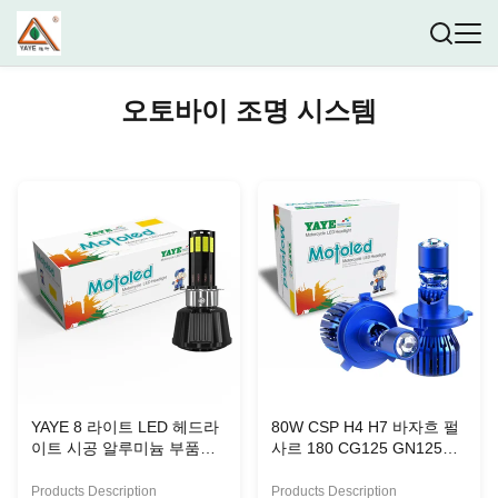
오토바이 조명 시스템
YAYE 8 라이트 LED 헤드라
80W CSP H4 H7 바자흐 펄
이트 시공 알루미늄 부품과
사르 180 CG125 GN125
팬 냉각 장치
AX100 CT100용 모터사이
클 전등 램프
Products Description
Products Description