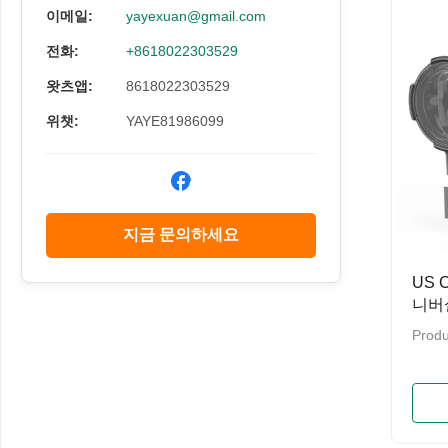
이메일:
yayexuan@gmail.com
전화:
+8618022303529
왓츠앱:
8618022303529
위챗:
YAYE81986099
지금 문의하세요
US 
니버
차를
Produ