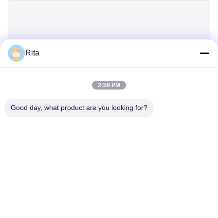
Rita
제출
2:59 PM
Good day, what product are you looking for?
Guangzhou Yaye Cross Border E-
Commerce Co., Ltd.
예