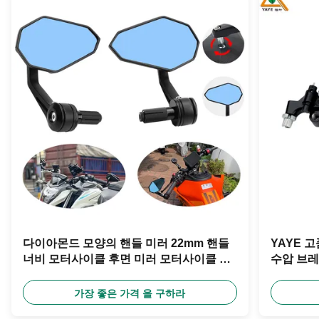
다이아몬드 모양의 핸들 미러 22mm 핸들
YAYE 
너비 모터사이클 후면 미러 모터사이클 유
수압 브레
니버설 액세서리
점
가장 좋은 가격 을 구하라