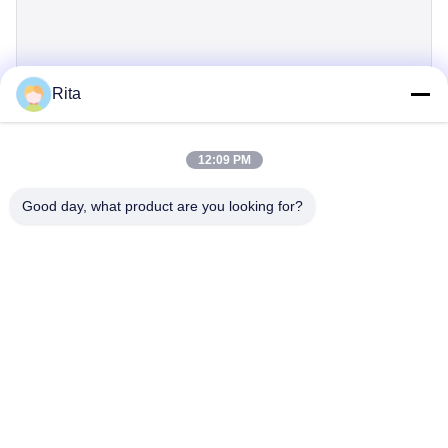
Rita
제출
12:09 PM
Good day, what product are you looking for?
Guangzhou Yaye Cross Border E-
Commerce Co., Ltd.
예
집
상품
우리 에 관한 것
저희와 연락