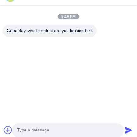
제출
5:16 PM
Good day, what product are you looking for?
Guangzhou Yaye Cross Border E-
Commerce Co., Ltd.
예
집
상품
우리 에 관한 것
저희와 연락
부지 107, 블록 H, 5호 타이 퉁 도로, 송베이 마을, 바이연 구, 광저우
Rita-86-18022303529
yayexuan@gmail.com
Copyright © 2024-2026 Guangzhou Yaye Cross Border E-Commerce Co.,
Ltd.. 모든 권리는 보호됩니다.