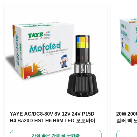
YAYE AC/DC8-80V 8V 12V 24V P15D
20W 2
H4 Ba20D HS1 H6 H6M LED 오토바이 전
컬러 백 
등 램프
가장 좋은 가격 을 구하라