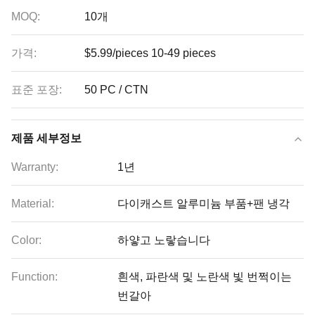
MOQ:
10개
가격:
$5.99/pieces 10-49 pieces
표준 포장:
50 PC / CTN
제품 세부정보
Warranty:
1년
Material:
다이캐스트 알루미늄 부품+팬 냉각
Color:
하얗고 노랗습니다
Function:
흰색, 파란색 및 노란색 빛 번쩍이는
번갈아