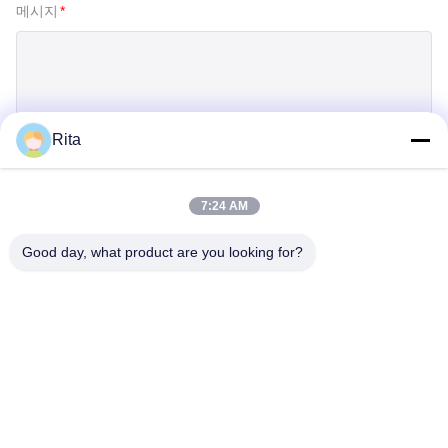
메시지
*
Rita
제출
7:24 AM
Good day, what product are you looking for?
Guangzhou Yaye Cross Border E-
Commerce Co., Ltd.
예