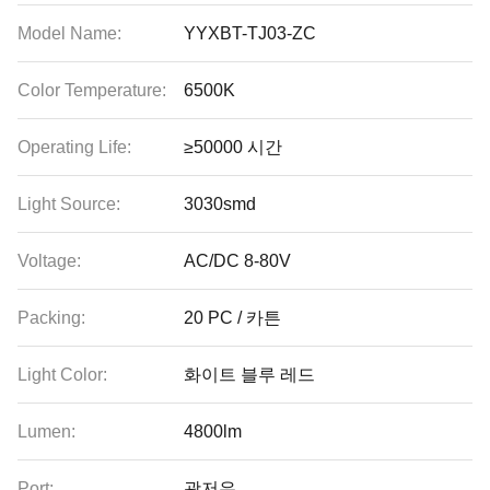
Model Name:
YYXBT-TJ03-ZC
Color Temperature:
6500K
Operating Life:
≥50000 시간
Light Source:
3030smd
Voltage:
AC/DC 8-80V
Packing:
20 PC / 카튼
Light Color:
화이트 블루 레드
Lumen:
4800lm
Port:
광저우