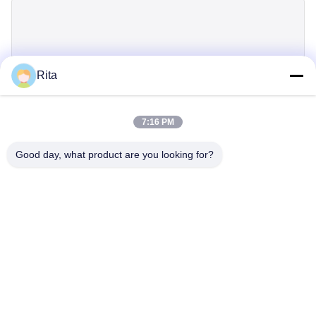
Rita
제출
7:16 PM
Good day, what product are you looking for?
Guangzhou Yaye Cross Border E-
Commerce Co., Ltd.
예