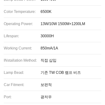
Color Temperature:
6500K
Operating Power:
13W/10W 1500M+1200LM
Lifespan:
30000H
Working Current:
850mA/1A
INstallation Method:
직접 삽입
Lamp Bead:
기존 TW COB 램프 비즈
Car Fitment:
보편적
Port:
광저우