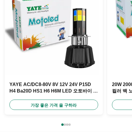
YAYE AC/DC8-80V 8V 12V 24V P15D
20W 2
H4 Ba20D HS1 H6 H6M LED 오토바이 전
컬러 백 
등 램프
가장 좋은 가격 을 구하라