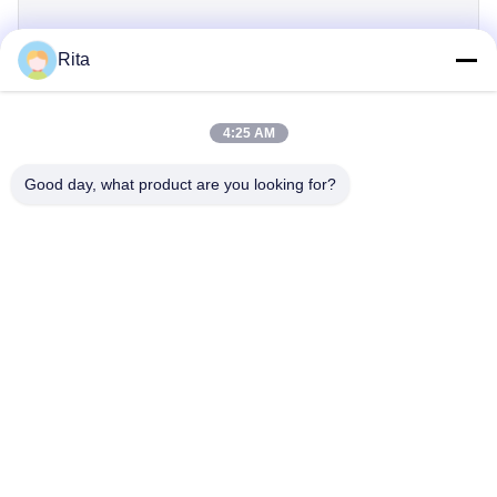
Rita
제출
4:25 AM
Good day, what product are you looking for?
Guangzhou Yaye Cross Border E-
Commerce Co., Ltd.
예
집
상품
우리 에 관한 것
저희와 연락
부지 107, 블록 H, 5호 타이 퉁 도로, 송베이 마을, 바이연 구, 광저우
Rita-86-18022303529