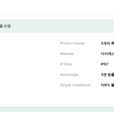
클 조명
Product Name:
3개의 측
Material:
다이캐스
IP Rate:
IP67
Advantage:
3면 방출
Simple Installation:
100% 