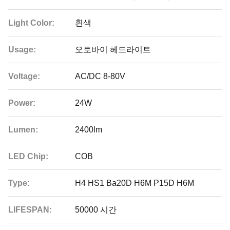
Light Color:
흰색
Usage:
오토바이 헤드라이트
Voltage:
AC/DC 8-80V
Power:
24W
Lumen:
2400lm
LED Chip:
COB
Type:
H4 HS1 Ba20D H6M P15D H6M
LIFESPAN:
50000 시간