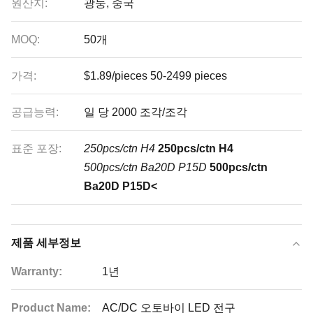
원산지:
광둥, 중국
MOQ:
50개
가격:
$1.89/pieces 50-2499 pieces
공급능력:
일 당 2000 조각/조각
표준 포장:
250pcs/ctn H4
250pcs/ctn H4
500pcs/ctn Ba20D P15D
500pcs/ctn
Ba20D P15D<
제품 세부정보
Warranty:
1년
Product Name:
AC/DC 오토바이 LED 전구