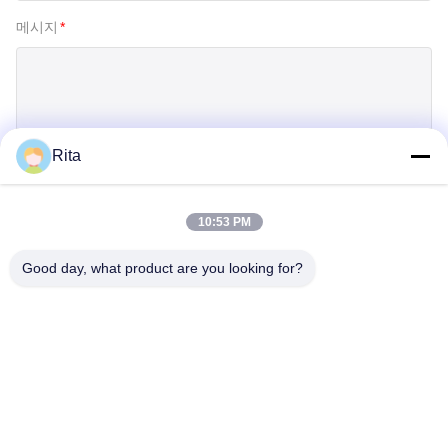
메시지
*
Rita
제출
10:53 PM
Good day, what product are you looking for?
Guangzhou Yaye Cross Border E-
Commerce Co., Ltd.
예