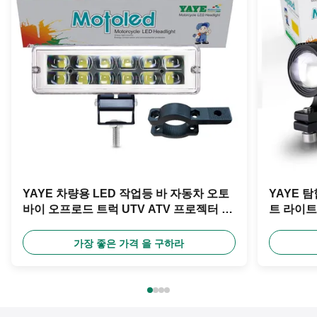
YAYE 차량용 LED 작업등 바 자동차 오토
YAYE 
바이 오프로드 트럭 UTV ATV 프로젝터 렌
트 라이트 
즈 100V 20W 범용 백색 빨강 파랑 분홍
DC 8V 8
6500k
가장 좋은 가격 을 구하라