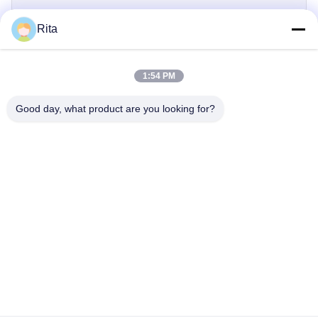
Rita
제출
1:54 PM
Good day, what product are you looking for?
Guangzhou Yaye Cross Border E-
Commerce Co., Ltd.
예
집
상품
우리 에 관한 것
저희와 연락
부지 107, 블록 H, 5호 타이 퉁 도로, 송베이 마을, 바이연 구, 광저우
Rita-86-18022303529