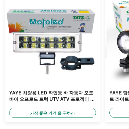
YAYE 차량용 LED 작업등 바 자동차 오토
YAYE 
바이 오프로드 트럭 UTV ATV 프로젝터 렌
트 라이트 
즈 100V 20W 범용 백색 빨강 파랑 분홍
DC 8V 8
6500k
가장 좋은 가격 을 구하라