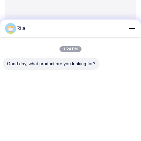
Rita
제출
1:24 PM
Good day, what product are you looking for?
Guangzhou Yaye Cross Border E-
Commerce Co., Ltd.
예
집
상품
우리 에 관한 것
저희와 연락
부지 107, 블록 H, 5호 타이 퉁 도로, 송베이 마을, 바이연 구, 광저우