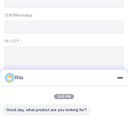
전화/WhatsApp
메시지
*
Rita
제출
3:41 PM
Good day, what product are you looking for?