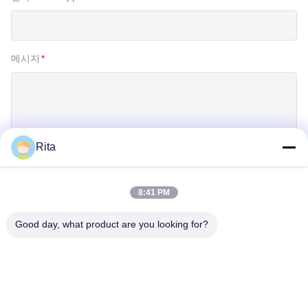
메시지
*
Rita
제출
8:41 PM
Good day, what product are you looking for?
Guangzhou Yaye Cross Border E-